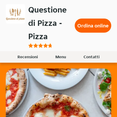
Passa
Questione
al
contenuto
di Pizza -
principale
Ordina online
Pizza
Recensioni
Menu
Contatti